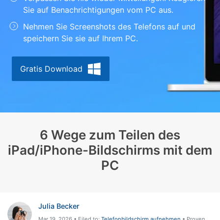
Sie auf Benachrichtigungen vom PC aus.
Suchen
Nehmen Sie Screenshots des Telefons auf und
speichern Sie sie auf Ihrem PC.
Gratis Download
6 Wege zum Teilen des
iPad/iPhone-Bildschirms mit dem
PC
Julia Becker
Mar 19, 2026 • Filed to:
Telefonbildschirm aufnehmen
• Proven