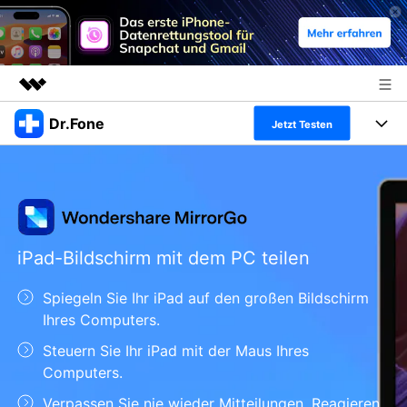
Dr.Fone
Top-Produkte
Jetzt Testen
KI-gestützte digitale Kreativität
Produkte
Business
Dienstprogramme
Überblick
Alles-in-einem-Toolkit
Lösungen
Über uns
Lösungen
Weitere Tools und Apps
Entdecken Sie weitere Dr.Fone-Lösungen
iPad-Bildschirm mit dem PC teilen
Presseraum
Lernen und Unterstützung
Spiegeln Sie Ihr iPad auf den großen Bildschirm
Full Toolkit anzeigen >
Ressourcen & Lernen
Shop
Android 16 FRP-Umgehung
Ihres Computers.
Hilfe und Unterstützung erhalten
Steuern Sie Ihr iPad mit der Maus Ihres
Support
DOWNLOAD
Anmelden
Computers.
Verpassen Sie nie wieder Mitteilungen. Reagieren