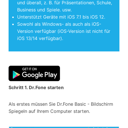
und überall, z. B. für Präsentationen, Schule,
Business und Spiele. usw.
Unterstützt Geräte mit iOS 7.1 bis iOS 12.
Sowohl als Windows- als auch als iOS-
Version verfügbar (iOS-Version ist nicht für
iOS 13/14 verfügbar).
Schritt 1. Dr.Fone starten
Als erstes müssen Sie Dr.Fone Basic - Bildschirm
Spiegeln auf Ihrem Computer starten.