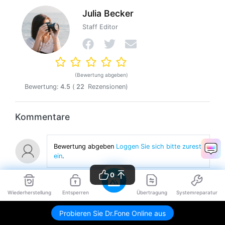
Julia Becker
Staff Editor
(Bewertung abgeben)
Bewertung:
4.5
(
22
Rezensionen)
Kommentare
Bewertung abgeben
Loggen Sie sich bitte zurest
ein
.
0
Wiederherstellung
Entsperren
Übertragung
Systemreparatur
Probieren Sie Dr.Fone Online aus
>
How-Tos
>
Telefon-Spiegelungslösungen
> Wie kann man das