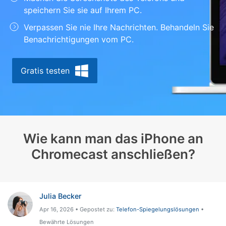
speichern Sie sie auf Ihrem PC.
Suchen
Verpassen Sie nie Ihre Nachrichten. Behandeln Sie
Benachrichtigungen vom PC.
Gratis testen
Wie kann man das iPhone an
Chromecast anschließen?
Julia Becker
Apr 16, 2026 • Gepostet zu:
Telefon-Spiegelungslösungen
•
Bewährte Lösungen