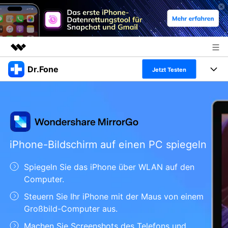
Dr.Fone
Top-Produkte
Jetzt Testen
KI-gestützte digitale Kreativität
Produkte
Business
Dienstprogramme
Überblick
Alles-in-einem-Toolkit
Lösungen
Über uns
Lösungen
Weitere Tools und Apps
Entdecken Sie weitere Dr.Fone-Lösungen
iPhone-Bildschirm auf einen PC spiegeln
Presseraum
Lernen und Unterstützung
Spiegeln Sie das iPhone über WLAN auf den
Full Toolkit anzeigen >
Ressourcen & Lernen
Shop
Android 16 FRP-Umgehung
Computer.
Hilfe und Unterstützung erhalten
Steuern Sie Ihr iPhone mit der Maus von einem
Support
DOWNLOAD
Anmelden
Großbild-Computer aus.
Machen Sie Screenshots des Telefons und