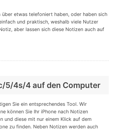
iOS-
Bildung & Studierende
Bildschirmspiegelung
Rabatte und akademische Lizenzen
m über etwas telefoniert haben, oder haben sich
einfach und praktisch, weshalb viele Nutzer
Kontaktieren Sie uns
elefonübertragung
Virtueller Standort
Notiz, aber lassen sich diese Notizen auch auf
Wir helfen Ihnen gerne bei technischen Fragen oder
elefon-zu-Telefon-
GPS-
Fragen zu Ihrem Konto.
bertragung
Standortwechsler
5c/5/4s/4 auf den Computer
igen Sie ein entsprechendes Tool. Wir
one können Sie Ihr iPhone nach Notizen
n und diese mit nur einem Klick auf dem
hone zu finden. Neben Notizen werden auch