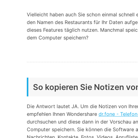
Geschäfts- und Produktivitätstools
Expertentipps und aktuelle
WhatsApp Business-Übertragung
Neuigkeiten rund um
Mobiltelefone.
WhatsApp-Marketinglösungen
Vielleicht haben auch Sie schon einmal schnell
GB WhatsApp-Übertragung & -Sicherung
den Namen des Restaurants für Ihr Daten aufgesc
PDF-Passwort-Entsperrer
Systemre
dieses Features täglich nutzen. Manchmal speich
Leitfaden zum Weiterverkauf alter Smartphones
dem Computer speichern?
Android-Sy
iOS-System
Jetzt online starten
Jetzt online starten
Jetzt online starten
So kopieren Sie Notizen vo
Die Antwort lautet JA. Um die Notizen von Ihr
empfehlen Ihnen Wondershare
dr.fone - Telefo
durchsuchen und diese dann in der Vorschau an
Computer speichern. Sie können die Software 
Nachrichten, Kontakte, Fotos, Videos, Anrufliste