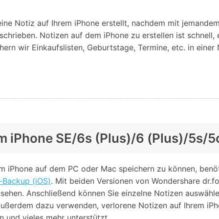
Alle Produkte ansehen
Entsperrtools abschneidet.
 eine Notiz auf Ihrem iPhone erstellt, nachdem mit jemande
Entdecken Sie die kostenlosen Funktionen
hrieben. Notizen auf dem iPhone zu erstellen ist schnell, 
Entdecken Sie kostenlose Funktionen und Tipps zur
Datenlöscher
T
paratur
ern wir Einkaufslisten, Geburtstage, Termine, etc. in einer 
Ersteinrichtung.
stemreparatur
Telefondatenlöscher
T
Ü
reparatur
m iPhone SE/6s (Plus)/6 (Plus)/5s/
em iPhone auf dem PC oder Mac speichern zu können, benöt
n-Backup (iOS)
. Mit beiden Versionen von Wondershare dr.f
sehen. Anschließend können Sie einzelne Notizen auswähle
außerdem dazu verwenden, verlorene Notizen auf Ihrem iP
n und vieles mehr unterstützt.