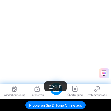
0
Wiederherstellung
Entsperren
Übertragung
Systemreparatur
Probieren Sie Dr.Fone Online aus