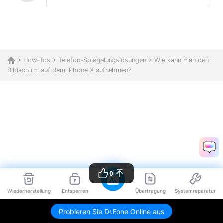
>
How-Tos
>
Telefon-Spiegelungslösungen
> Wie kann man den
Bildschirm auf dem iPhone X aufnehmen?
0
Wiederherstellung
Entsperren
Übertragung
Systemreparatur
Probieren Sie Dr.Fone Online aus