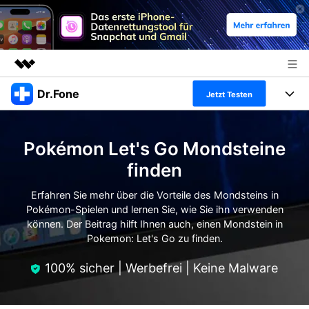
Dr.Fone
Top-Produkte
Jetzt Testen
KI-gestützte digitale Kreativität
Produkte
Business
Dienstprogramme
Pokémon Let's Go Mondsteine
Überblick
Alles-in-einem-Toolkit
Lösungen
Über uns
finden
Lösungen
Weitere Tools und Apps
Entdecken Sie weitere Dr.Fone-Lösungen
Erfahren Sie mehr über die Vorteile des Mondsteins in
Presseraum
Lernen und Unterstützung
Pokémon-Spielen und lernen Sie, wie Sie ihn verwenden
können. Der Beitrag hilft Ihnen auch, einen Mondstein in
Full Toolkit anzeigen >
Ressourcen & Lernen
Shop
Android 16 FRP-Umgehung
Pokemon: Let's Go zu finden.
Hilfe und Unterstützung erhalten
Support
100% sicher | Werbefrei | Keine Malware
DOWNLOAD
Anmelden