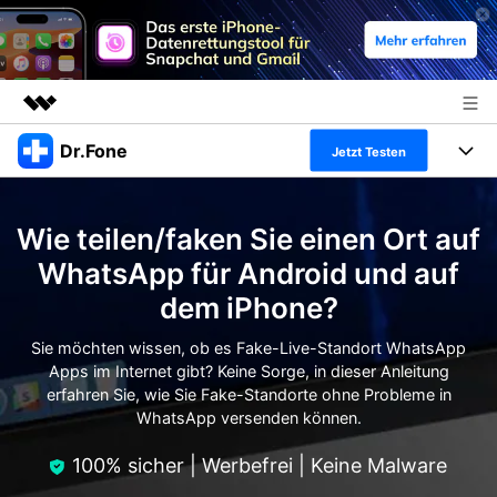
Dr.Fone
Top-Produkte
Jetzt Testen
KI-gestützte digitale Kreativität
Produkte
Business
Dienstprogramme
Wie teilen/faken Sie einen Ort auf
Überblick
Alles-in-einem-Toolkit
Lösungen
Über uns
WhatsApp für Android und auf
Lösungen
dem iPhone?
Weitere Tools und Apps
Entdecken Sie weitere Dr.Fone-Lösungen
Presseraum
Lernen und Unterstützung
Sie möchten wissen, ob es Fake-Live-Standort WhatsApp
Full Toolkit anzeigen >
Ressourcen & Lernen
Apps im Internet gibt? Keine Sorge, in dieser Anleitung
Shop
Android 16 FRP-Umgehung
erfahren Sie, wie Sie Fake-Standorte ohne Probleme in
WhatsApp versenden können.
Hilfe und Unterstützung erhalten
Support
DOWNLOAD
Anmelden
100% sicher | Werbefrei | Keine Malware