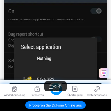
0
Wiederherstellung
Entsperren
Übertragung
Systemreparatur
Probieren Sie Dr.Fone Online aus