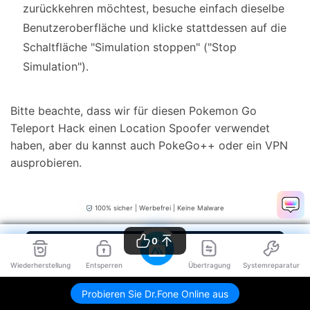
zurückkehren möchtest, besuche einfach dieselbe
Benutzeroberfläche und klicke stattdessen auf die
Schaltfläche "Simulation stoppen" ("Stop
Simulation").
Bitte beachte, dass wir für diesen Pokemon Go
Teleport Hack einen Location Spoofer verwendet
haben, aber du kannst auch PokeGo++ oder ein VPN
ausprobieren.
100% sicher | Werbefrei | Keine Malware
0
Wiederherstellung
Entsperren
Übertragung
Systemreparatur
Probieren Sie Dr.Fone Online aus
Teil 4: Wie teleportiere ich in