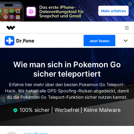
Dr.Fone
Top-Produkte
Jetzt Testen
KI-gestützte digitale Kreativität
Produkte
Business
Dienstprogramme
Wie man sich in Pokemon Go
Überblick
Alles-in-einem-Toolkit
Lösungen
Über uns
sicher teleportiert
Lösungen
Weitere Tools und Apps
Entdecken Sie weitere Dr.Fone-Lösungen
Erfahre hier mehr über den besten Pokemon Go Teleport-
Presseraum
Lernen und Unterstützung
Hack. Wir haben alle GPS-Spoofing-Risiken abgedeckt, damit
du die Pokemon Go Teleport-Funktion sicher nutzen kannst.
Full Toolkit anzeigen >
Ressourcen & Lernen
Shop
Android 16 FRP-Umgehung
100% sicher | Werbefrei | Keine Malware
Hilfe und Unterstützung erhalten
Support
DOWNLOAD
Anmelden