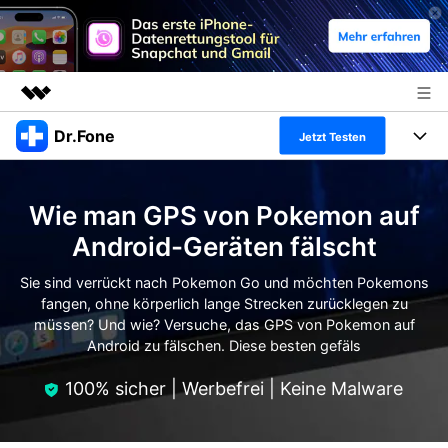
Dr.Fone
Top-Produkte
Jetzt Testen
KI-gestützte digitale Kreativität
Produkte
Business
Dienstprogramme
Wie man GPS von Pokemon auf
Überblick
Alles-in-einem-Toolkit
Lösungen
Über uns
Android-Geräten fälscht
Lösungen
Weitere Tools und Apps
Entdecken Sie weitere Dr.Fone-Lösungen
Sie sind verrückt nach Pokemon Go und möchten Pokemons
Presseraum
Lernen und Unterstützung
fangen, ohne körperlich lange Strecken zurücklegen zu
müssen? Und wie? Versuche, das GPS von Pokemon auf
Full Toolkit anzeigen >
Ressourcen & Lernen
Shop
Android 16 FRP-Umgehung
Android zu fälschen. Diese besten gefäls
Hilfe und Unterstützung erhalten
Support
100% sicher | Werbefrei | Keine Malware
DOWNLOAD
Anmelden