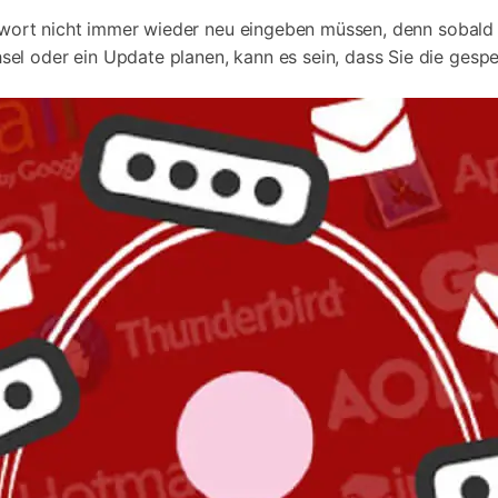
Alle Produkte ansehen
Entsperrtools abschneidet.
asswort nicht immer wieder neu eingeben müssen, denn sobal
l oder ein Update planen, kann es sein, dass Sie die gespe
Entdecken Sie die kostenlosen Funktionen
Entdecken Sie kostenlose Funktionen und Tipps zur
Datenlöscher
T
paratur
Ersteinrichtung.
stemreparatur
Telefondatenlöscher
T
Ü
reparatur