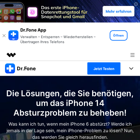
Dr.Fone App
Öffnen
Verwalten – Entsperren – Wiederherstellen –
Übertragen Ihres Telefons
Dr.Fone
Top-Produkte
Jetzt Testen
KI-gestützte digitale Kreativität
Produkte
Business
Dienstprogramme
Die Lösungen, die Sie benötigen,
Überblick
Alles-in-einem-Toolkit
Lösungen
Über uns
um das iPhone 14
Lösungen
Absturzproblem zu beheben!
Weitere Tools und Apps
Entdecken Sie weitere Dr.Fone-Lösungen
Presseraum
Lernen und Unterstützung
Was kann ich tun, wenn mein iPhone 6 abstürzt? Werde ich
Full Toolkit anzeigen >
Ressourcen & Lernen
jemals in der Lage sein, mein iPhone-Problem zu lösen? Nun,
Shop
Android 16 FRP-Umgehung
das werden Sie gleich herausfinden.