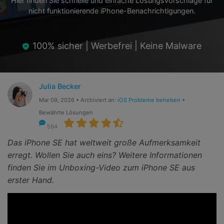
Hier finden Sie schnelle und einfache Lösungsvorschläge für
Hilfe und Unterstützung erhalten
Support
nicht funktionierende iPhone-Benachrichtigungen.
DOWNLOAD
Anmelden
100% sicher | Werbefrei | Keine Malware
Suchen
Julia Becker
Mar 09, 2026 • Archiviert an:
iOS Probleme beheben
•
Bewährte Lösungen
594
Das iPhone SE hat weltweit große Aufmerksamkeit
erregt. Wollen Sie auch eins? Weitere Informationen
finden Sie im Unboxing-Video zum iPhone SE aus
erster Hand.