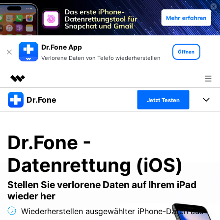
Dr.Fone App
Öffnen
Verlorene Daten von Telefo wiederherstellen
Dr.Fone
Top-Produkte
Jetzt Testen
KI-gestützte digitale Kreativität
Produkte
Business
Dienstprogramme
Dr.Fone -
Überblick
Alles-in-einem-Toolkit
Lösungen
Über uns
Datenrettung (iOS)
Lösungen
Weitere Tools und Apps
Entdecken Sie weitere Dr.Fone-Lösungen
Presseraum
Lernen und Unterstützung
Stellen Sie verlorene Daten auf Ihrem iPad
Full Toolkit anzeigen >
wieder her
Ressourcen & Lernen
Shop
Android 16 FRP-Umgehung
Wiederherstellen ausgewählter iPhone-Daten aus
Hilfe und Unterstützung erhalten