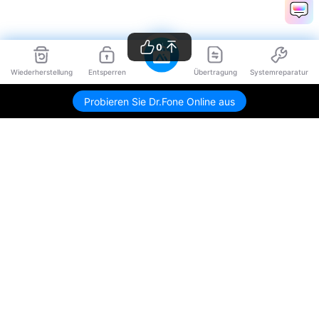
0
Wiederherstellung
Entsperren
Übertragung
Systemreparatur
Probieren Sie Dr.Fone Online aus
Hero Produkte
Wondershare