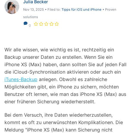
Julia Becker
Hilfe und Unterstützung erhalten
Support
Nov 13, 2025 • Filed to:
Tipps für iOS und iPhone
• Proven
DOWNLOAD
Anmelden
solutions
0
Suchen
Wir alle wissen, wie wichtig es ist, rechtzeitig ein
Backup unserer Daten zu erstellen. Wenn Sie ein
iPhone XS (Max) haben, dann sollten Sie auf jeden Fall
die iCloud-Synchronisation aktivieren oder auch ein
iTunes-Backup
anlegen. Obwohl es zahlreiche
Möglichkeiten gibt, ein iPhone zu sichern, möchten
Benutzer oft lernen, wie man das iPhone XS (Max) aus
einer früheren Sicherung wiederherstellt.
Bei dem Versuch, ihre Daten wiederherzustellen,
kommt es oft zu unerwünschten Komplikationen. Die
Meldung "iPhone XS (Max) kann Sicherung nicht