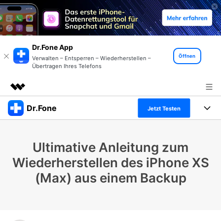
Dr.Fone App
Öffnen
Verwalten – Entsperren – Wiederherstellen –
Übertragen Ihres Telefons
Dr.Fone
Top-Produkte
Jetzt Testen
KI-gestützte digitale Kreativität
Produkte
Business
Dienstprogramme
Ultimative Anleitung zum
Überblick
Alles-in-einem-Toolkit
Lösungen
Über uns
Wiederherstellen des iPhone XS
Lösungen
(Max) aus einem Backup
Weitere Tools und Apps
Entdecken Sie weitere Dr.Fone-Lösungen
Presseraum
Lernen und Unterstützung
Full Toolkit anzeigen >
Ressourcen & Lernen
Shop
Android 16 FRP-Umgehung