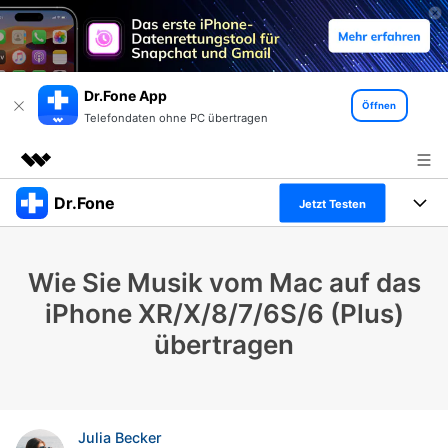
Dr.Fone App
Öffnen
Telefondaten ohne PC übertragen
Dr.Fone
Top-Produkte
Jetzt Testen
KI-gestützte digitale Kreativität
Produkte
Business
Dienstprogramme
Wie Sie Musik vom Mac auf das
Überblick
Alles-in-einem-Toolkit
Lösungen
Über uns
iPhone XR/X/8/7/6S/6 (Plus)
Lösungen
übertragen
Weitere Tools und Apps
Entdecken Sie weitere Dr.Fone-Lösungen
Presseraum
Lernen und Unterstützung
Full Toolkit anzeigen >
Ressourcen & Lernen
Shop
Android 16 FRP-Umgehung
Julia Becker
Hilfe und Unterstützung erhalten