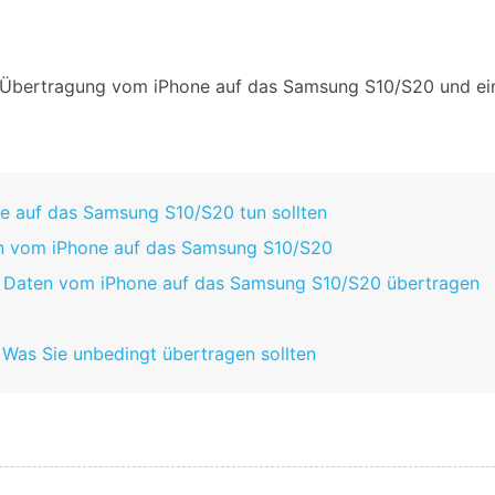
Alle Produkte ansehen
Entsperrtools abschneidet.
Entdecken Sie die kostenlosen Funktionen
die Übertragung vom iPhone auf das Samsung S10/S20 und ei
Entdecken Sie kostenlose Funktionen und Tipps zur
Datenlöscher
T
paratur
Ersteinrichtung.
stemreparatur
Telefondatenlöscher
T
Ü
reparatur
ne auf das Samsung S10/S20 tun sollten
ten vom iPhone auf das Samsung S10/S20
en Daten vom iPhone auf das Samsung S10/S20 übertragen
Was Sie unbedingt übertragen sollten