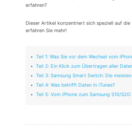
Geschäfts- und Produktivitätstools
Expertentipps und aktuelle
erfahren?
WhatsApp Business-Übertragung
Neuigkeiten rund um
Mobiltelefone.
WhatsApp-Marketinglösungen
GB WhatsApp-Übertragung & -Sicherung
Dieser Artikel konzentriert sich speziell auf 
PDF-Passwort-Entsperrer
Systemre
erfahren Sie mehr!
Leitfaden zum Weiterverkauf alter Smartphones
Android-Sy
iOS-System
Teil 1: Was Sie vor dem Wechsel vom iPho
Jetzt online starten
Teil 2: Ein Klick zum Übertragen aller Da
Jetzt online starten
Teil 3: Samsung Smart Switch: Die meist
Jetzt online starten
Teil 4: Was betrifft Daten in iTunes?
Teil 5: Vom iPhone zum Samsung S10/S20: 