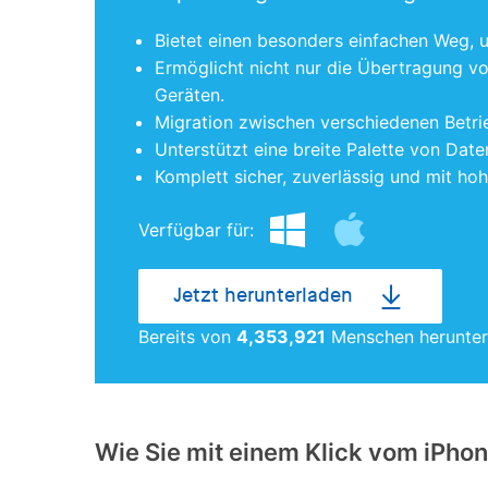
Bietet einen besonders einfachen Weg, 
Ermöglicht nicht nur die Übertragung v
Geräten.
Migration zwischen verschiedenen Betri
Unterstützt eine breite Palette von Date
Komplett sicher, zuverlässig und mit h
Verfügbar für:
Jetzt herunterladen
Bereits von
4,353,923
Menschen herunte
Wie Sie mit einem Klick vom iPh