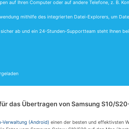
pen auf Ihren Computer oder auf andere Telefone, z. B. Ko
nwendung mithilfe des integrierten Datei-Explorers, um Dat
sicher ab und ein 24-Stunden-Supportteam steht Ihnen bei 
rgeladen
ng für das Übertragen von Samsung S10/S20
n-Verwaltung (Android)
einen der besten und effektivsten W