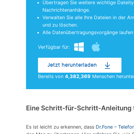
Übertragen Sie weitere wichtige Dateity
Nachrichtenanhänge.
Verwalten Sie alle Ihre Dateien in der A
und zu löschen.
Alle Datenübertragungsvorgänge laufen 
Verfügbar für:
Jetzt herunterladen
Bereits von
4,382,369
Menschen herunte
Eine Schritt-für-Schritt-Anleitu
Es ist leicht zu erkennen, dass
Dr.Fone – Telefo