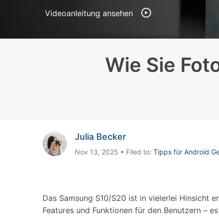
Geschäfts- und Produktivitätstools
Expertentipps und aktuelle
WhatsApp Business-Übertragung
Neuigkeiten rund um
Videoanleitung ansehen
Mobiltelefone.
WhatsApp-Marketinglösungen
GB WhatsApp-Übertragung & -Sicherung
PDF-Passwort-Entsperrer
Systemre
Leitfaden zum Weiterverkauf alter Smartphones
Wie Sie Fot
Android-Sy
iOS-System
Jetzt online starten
Jetzt online starten
Jetzt online starten
Julia Becker
Nov 13, 2025 • Filed to:
Tipps für Android G
Das Samsung S10/S20 ist in vielerlei Hinsicht 
Features und Funktionen für den Benutzern – es 