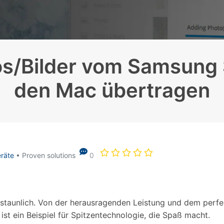
Alle Produkte ansehen
Entsperrtools abschneidet.
Entdecken Sie die kostenlosen Funktionen
Entdecken Sie kostenlose Funktionen und Tipps zur
Datenlöscher
T
paratur
Ersteinrichtung.
os/Bilder vom Samsung
stemreparatur
Telefondatenlöscher
T
Ü
reparatur
den Mac übertragen
eräte
• Proven solutions
0
erstaunlich. Von der herausragenden Leistung und dem perfe
ist ein Beispiel für Spitzentechnologie, die Spaß macht.