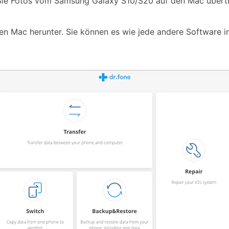
e Sie Fotos vom Samsung Galaxy S10/S20 auf den Mac übert
en Mac herunter. Sie können es wie jede andere Software in