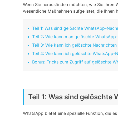
Geschäfts- und Produktivitätstools
Expertentipps und aktuelle
Wenn Sie herausfinden möchten, wie Sie Ihren Wh
WhatsApp Business-Übertragung
Neuigkeiten rund um
wesentliche Maßnahmen aufgelistet, die Ihnen 
Mobiltelefone.
WhatsApp-Marketinglösungen
GB WhatsApp-Übertragung & -Sicherung
PDF-Passwort-Entsperrer
Systemre
Teil 1: Was sind gelöschte WhatsApp-Nach
Leitfaden zum Weiterverkauf alter Smartphones
Android-Sy
Teil 2: Wie kann man gelöschte WhatsApp-
iOS-System
Teil 3: Wie kann ich gelöschte Nachrichte
Teil 4: Wie kann ich gelöschte WhatsApp-
Jetzt online starten
Bonus: Tricks zum Zugriff auf gelöschte W
Jetzt online starten
Jetzt online starten
Teil 1: Was sind gelöscht
WhatsApp bietet eine spezielle Funktion, die es