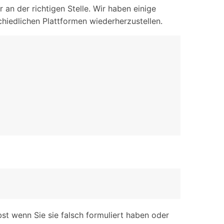
iOS-
Bildung & Studierende
an der richtigen Stelle. Wir haben einige
Bildschirmspiegelung
hiedlichen Plattformen wiederherzustellen.
Rabatte und akademische Lizenzen
Kontaktieren Sie uns
elefonübertragung
Virtueller Standort
Wir helfen Ihnen gerne bei technischen Fragen oder
elefon-zu-Telefon-
GPS-
Fragen zu Ihrem Konto.
bertragung
Standortwechsler
bst wenn Sie sie falsch formuliert haben oder