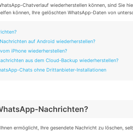
Alle Produkte ansehen
atsApp-Chatverlauf wiederherstellen können, sind Sie hier 
Entsperrtools abschneidet.
helfen können, Ihre gelöschten WhatsApp-Daten von untersc
Entdecken Sie die kostenlosen Funktionen
Entdecken Sie kostenlose Funktionen und Tipps zur
Datenlöscher
T
paratur
richten?
Ersteinrichtung.
stemreparatur
Telefondatenlöscher
T
Nachrichten auf Android wiederherstellen?
Ü
reparatur
n vom iPhone wiederherstellen?
Nachrichten aus dem Cloud-Backup wiederherstellen?
hatsApp-Chats ohne Drittanbieter-Installationen
e WhatsApp-Nachrichten?
 Ihnen ermöglicht, Ihre gesendete Nachricht zu löschen, sel