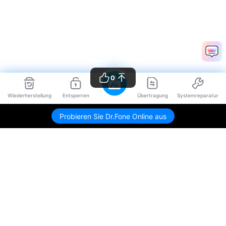
0
Wiederherstellung
Entsperren
Übertragung
Systemreparatur
Probieren Sie Dr.Fone Online aus
Hero Produkte
Wondershare