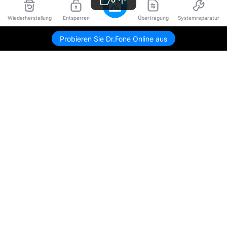
0
Wiederherstellung
Entsperren
Übertragung
Systemreparatur
Probieren Sie Dr.Fone Online aus
Hero Produkte
Wondershare
KI entdecken
Hilfe-Center