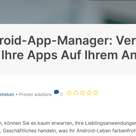
Alle Produkte ansehen
Entsperrtools abschneidet.
Entdecken Sie die kostenlosen Funktionen
Entdecken Sie kostenlose Funktionen und Tipps zur
Datenlöscher
T
paratur
Ersteinrichtung.
roid-App-Manager: Ver
stemreparatur
Telefondatenlöscher
T
Ü
reparatur
 Ihre Apps Auf Ihrem A
beheben
• Proven solutions
0
, können Sie es kaum erwarten, Ihre Lieblingsanwendungen 
le, Geschäftliches handeln, was Ihr Android-Leben farbenf