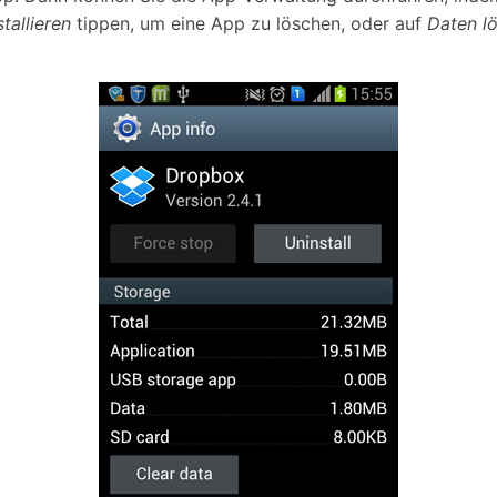
tallieren
tippen, um eine App zu löschen, oder auf
Daten l