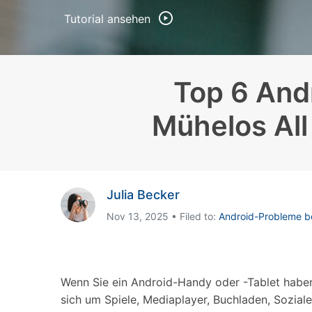
Geschäfts- und Produktivitätstools
Expertentipps und aktuelle
WhatsApp Business-Übertragung
Neuigkeiten rund um
Tutorial ansehen
Mobiltelefone.
WhatsApp-Marketinglösungen
GB WhatsApp-Übertragung & -Sicherung
PDF-Passwort-Entsperrer
Systemre
Leitfaden zum Weiterverkauf alter Smartphones
Top 6 And
Android-Sy
iOS-System
Mühelos All
Jetzt online starten
Jetzt online starten
Jetzt online starten
Julia Becker
Nov 13, 2025 • Filed to:
Android-Probleme 
Wenn Sie ein Android-Handy oder -Tablet haben
sich um Spiele, Mediaplayer, Buchladen, Sozia