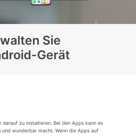
iOS-
Bildung & Studierende
Bildschirmspiegelung
Rabatte und akademische Lizenzen
Kontaktieren Sie uns
elefonübertragung
Virtueller Standort
Wir helfen Ihnen gerne bei technischen Fragen oder
walten Sie
elefon-zu-Telefon-
GPS-
Fragen zu Ihrem Konto.
bertragung
Standortwechsler
ndroid-Gerät
darauf zu installieren. Bei den Apps kann es
roh und wunderbar macht. Wenn die Apps auf