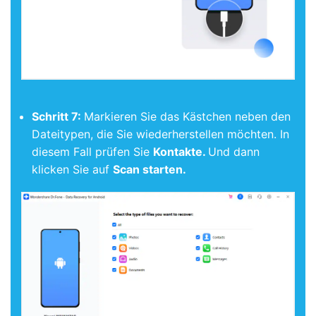
Schritt 7:
Markieren Sie das Kästchen neben den
Dateitypen, die Sie wiederherstellen möchten. In
diesem Fall prüfen Sie
Kontakte.
Und dann
klicken Sie auf
Scan starten.