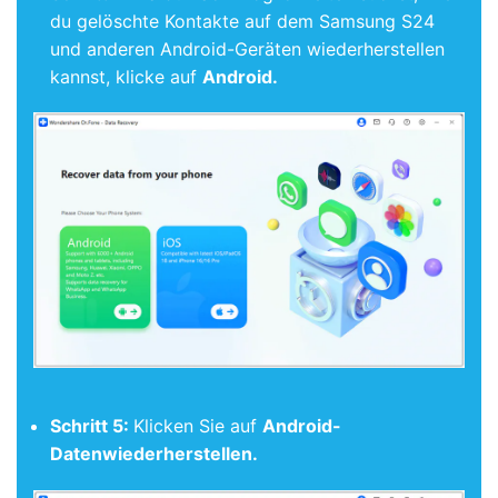
du gelöschte Kontakte auf dem Samsung S24
und anderen Android-Geräten wiederherstellen
kannst, klicke auf
Android.
Schritt 5:
Klicken Sie auf
Android-
Datenwiederherstellen.