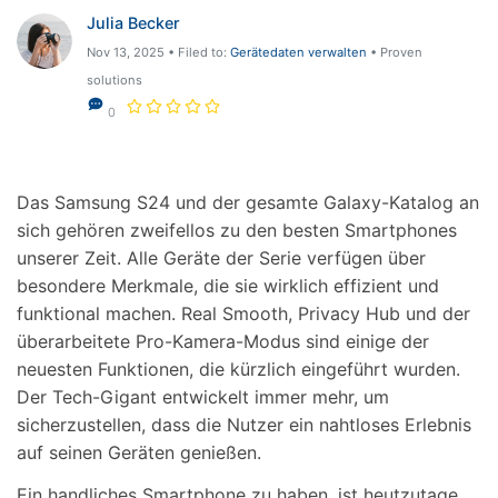
Support
DOWNLOAD
Anmelden
Julia Becker
Nov 13, 2025 • Filed to:
Gerätedaten verwalten
• Proven
solutions
Suchen
0
Das Samsung S24 und der gesamte Galaxy-Katalog an
sich gehören zweifellos zu den besten Smartphones
unserer Zeit. Alle Geräte der Serie verfügen über
besondere Merkmale, die sie wirklich effizient und
funktional machen. Real Smooth, Privacy Hub und der
überarbeitete Pro-Kamera-Modus sind einige der
neuesten Funktionen, die kürzlich eingeführt wurden.
Der Tech-Gigant entwickelt immer mehr, um
sicherzustellen, dass die Nutzer ein nahtloses Erlebnis
auf seinen Geräten genießen.
Ein handliches Smartphone zu haben, ist heutzutage