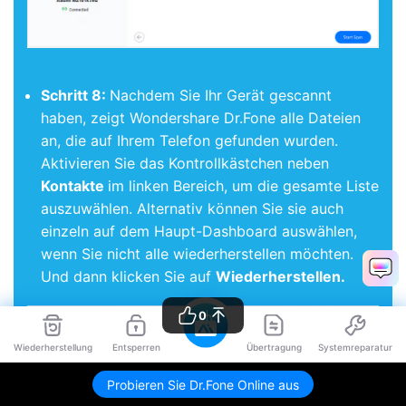
Schritt 8:
Nachdem Sie Ihr Gerät gescannt
haben, zeigt Wondershare Dr.Fone alle Dateien
an, die auf Ihrem Telefon gefunden wurden.
Aktivieren Sie das Kontrollkästchen neben
Kontakte
im linken Bereich, um die gesamte Liste
auszuwählen. Alternativ können Sie sie auch
einzeln auf dem Haupt-Dashboard auswählen,
wenn Sie nicht alle wiederherstellen möchten.
Und dann klicken Sie auf
Wiederherstellen.
0
Wiederherstellung
Entsperren
Übertragung
Systemreparatur
Probieren Sie Dr.Fone Online aus