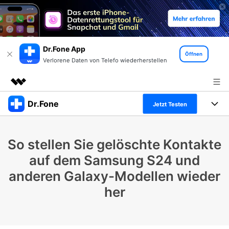
Dr.Fone App
Öffnen
Verlorene Daten von Telefo wiederherstellen
Dr.Fone
Top-Produkte
Jetzt Testen
KI-gestützte digitale Kreativität
Produkte
Business
Dienstprogramme
So stellen Sie gelöschte Kontakte
Überblick
Alles-in-einem-Toolkit
Lösungen
Über uns
auf dem Samsung S24 und
Lösungen
anderen Galaxy-Modellen wieder
Weitere Tools und Apps
Entdecken Sie weitere Dr.Fone-Lösungen
Presseraum
Lernen und Unterstützung
her
Full Toolkit anzeigen >
Ressourcen & Lernen
Shop
Android 16 FRP-Umgehung
Hilfe und Unterstützung erhalten