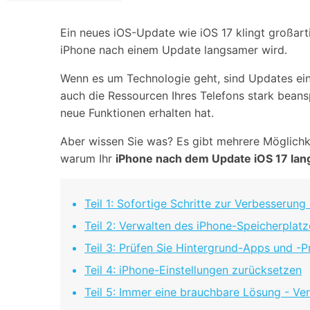
Geschäfts- und Produktivitätstools
Expertentipps und aktuelle
WhatsApp Business-Übertragung
Neuigkeiten rund um
Mobiltelefone.
WhatsApp-Marketinglösungen
Ein neues iOS-Update wie iOS 17 klingt großar
GB WhatsApp-Übertragung & -Sicherung
iPhone nach einem Update langsamer wird.
PDF-Passwort-Entsperrer
Systemre
Leitfaden zum Weiterverkauf alter Smartphones
Wenn es um Technologie geht, sind Updates ei
Android-Sy
auch die Ressourcen Ihres Telefons stark beans
iOS-System
neue Funktionen erhalten hat.
Aber wissen Sie was? Es gibt mehrere Möglichk
Jetzt online starten
warum Ihr
iPhone nach dem Update iOS 17 la
Jetzt online starten
Jetzt online starten
Teil 1: Sofortige Schritte zur Verbesserung
Teil 2: Verwalten des iPhone-Speicherplatz
Teil 3: Prüfen Sie Hintergrund-Apps und -
Teil 4: iPhone-Einstellungen zurücksetzen
Teil 5: Immer eine brauchbare Lösung - V