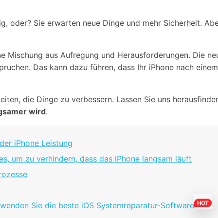
Alle Produkte ansehen
Entsperrtools abschneidet.
tig, oder? Sie erwarten neue Dinge und mehr Sicherheit. A
Entdecken Sie die kostenlosen Funktionen
Entdecken Sie kostenlose Funktionen und Tipps zur
Datenlöscher
T
paratur
Ersteinrichtung.
ne Mischung aus Aufregung und Herausforderungen. Die neu
stemreparatur
Telefondatenlöscher
T
pruchen. Das kann dazu führen, dass Ihr iPhone nach einem
Ü
reparatur
eiten, die Dinge zu verbessern. Lassen Sie uns herausfind
ngsamer wird
.
 der iPhone Leistung
es, um zu verhindern, dass das iPhone langsam läuft
Prozesse
erwenden Sie die beste iOS Systemreparatur-Software