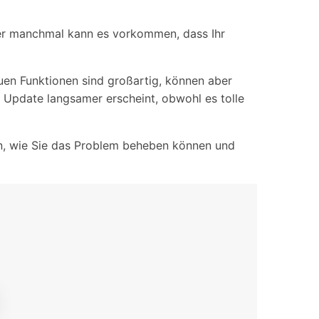
iOS-
Bildung & Studierende
Bildschirmspiegelung
Rabatte und akademische Lizenzen
ber manchmal kann es vorkommen, dass Ihr
Kontaktieren Sie uns
elefonübertragung
Virtueller Standort
Wir helfen Ihnen gerne bei technischen Fragen oder
en Funktionen sind großartig, können aber
elefon-zu-Telefon-
GPS-
Fragen zu Ihrem Konto.
 Update langsamer erscheint, obwohl es tolle
bertragung
Standortwechsler
en, wie Sie das Problem beheben können und