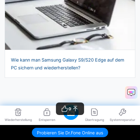
Wie kann man Samsung Galaxy S9/S20 Edge auf dem
PC sichern und wiederherstellen?
0
Wiederherstellung
Entsperren
Übertragung
Systemreparatur
Julia Becker
Chief Editor
Probieren Sie Dr.Fone Online aus