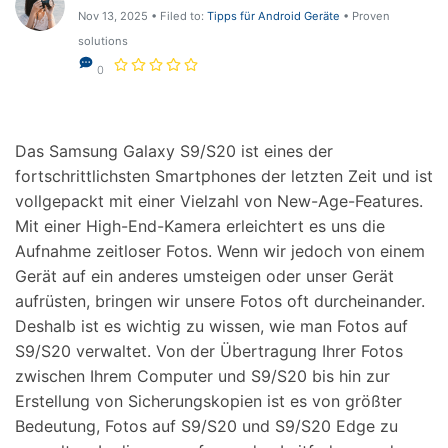
Support
Nov 13, 2025 • Filed to:
Tipps für Android Geräte
• Proven
DOWNLOAD
Anmelden
solutions
0
Suchen
Das Samsung Galaxy S9/S20 ist eines der
fortschrittlichsten Smartphones der letzten Zeit und ist
vollgepackt mit einer Vielzahl von New-Age-Features.
Mit einer High-End-Kamera erleichtert es uns die
Aufnahme zeitloser Fotos. Wenn wir jedoch von einem
Gerät auf ein anderes umsteigen oder unser Gerät
aufrüsten, bringen wir unsere Fotos oft durcheinander.
Deshalb ist es wichtig zu wissen, wie man Fotos auf
S9/S20 verwaltet. Von der Übertragung Ihrer Fotos
zwischen Ihrem Computer und S9/S20 bis hin zur
Erstellung von Sicherungskopien ist es von größter
Bedeutung, Fotos auf S9/S20 und S9/S20 Edge zu