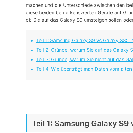
Geschäfts- und Produktivitätstools
Expertentipps und aktuelle
machen und die Unterschiede zwischen den beid
WhatsApp Business-Übertragung
Neuigkeiten rund um
diese beiden bemerkenswerten Geräte auf Grund
Mobiltelefone.
WhatsApp-Marketinglösungen
GB WhatsApp-Übertragung & -Sicherung
ob Sie auf das Galaxy S9 umsteigen sollen oder
PDF-Passwort-Entsperrer
Systemre
Leitfaden zum Weiterverkauf alter Smartphones
Android-Sy
Teil 1: Samsung Galaxy S9 vs Galaxy S8: L
iOS-System
Teil 2: Gründe, warum Sie auf das Galaxy 
Teil 3: Gründe, warum Sie nicht auf das Ga
Jetzt online starten
Teil 4: Wie überträgt man Daten vom alten
Jetzt online starten
Jetzt online starten
Teil 1: Samsung Galaxy S9 