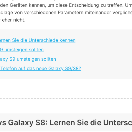
Alle Produkte ansehen
en Geräten kennen, um diese Entscheidung zu treffen. Um I
Entsperrtools abschneidet.
lage von verschiedenen Parametern miteinander verglichen.
Entdecken Sie die kostenlosen Funktionen
 eher nicht.
Entdecken Sie kostenlose Funktionen und Tipps zur
Datenlöscher
T
paratur
Ersteinrichtung.
stemreparatur
Telefondatenlöscher
T
ernen Sie die Unterschiede kennen
Ü
reparatur
S9 umsteigen sollten
laxy S9 umsteigen sollten
 Telefon auf das neue Galaxy S9/S8?
vs Galaxy S8: Lernen Sie die Unters