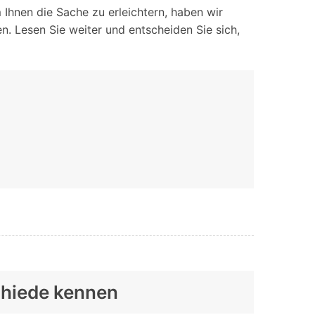
iOS-
Bildung & Studierende
hnen die Sache zu erleichtern, haben wir
Bildschirmspiegelung
 Lesen Sie weiter und entscheiden Sie sich,
Rabatte und akademische Lizenzen
Kontaktieren Sie uns
elefonübertragung
Virtueller Standort
Wir helfen Ihnen gerne bei technischen Fragen oder
elefon-zu-Telefon-
GPS-
Fragen zu Ihrem Konto.
bertragung
Standortwechsler
chiede kennen