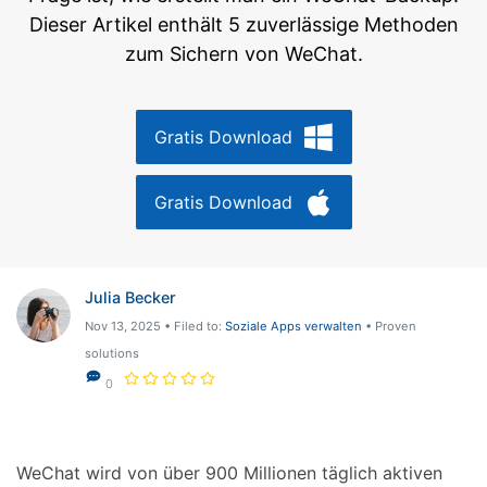
Hilfe und Unterstützung erhalten
Dieser Artikel enthält 5 zuverlässige Methoden
Support
DOWNLOAD
Anmelden
zum Sichern von WeChat.
Suchen
Gratis Download
Gratis Download
Julia Becker
Nov 13, 2025 • Filed to:
Soziale Apps verwalten
• Proven
solutions
0
WeChat wird von über 900 Millionen täglich aktiven