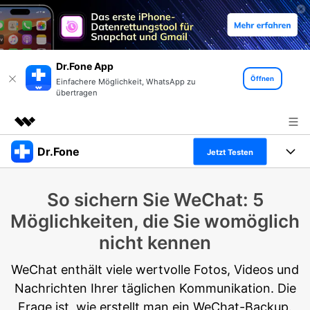
Dr.Fone App
Öffnen
Einfachere Möglichkeit, WhatsApp zu
übertragen
Dr.Fone
Top-Produkte
Jetzt Testen
KI-gestützte digitale Kreativität
Produkte
Business
So sichern Sie WeChat: 5
Dienstprogramme
Überblick
Alles-in-einem-Toolkit
Möglichkeiten, die Sie womöglich
Lösungen
Über uns
Lösungen
nicht kennen
Weitere Tools und Apps
Entdecken Sie weitere Dr.Fone-Lösungen
Presseraum
Lernen und Unterstützung
WeChat enthält viele wertvolle Fotos, Videos und
Full Toolkit anzeigen >
Ressourcen & Lernen
Nachrichten Ihrer täglichen Kommunikation. Die
Shop
Android 16 FRP-Umgehung
Frage ist, wie erstellt man ein WeChat-Backup.