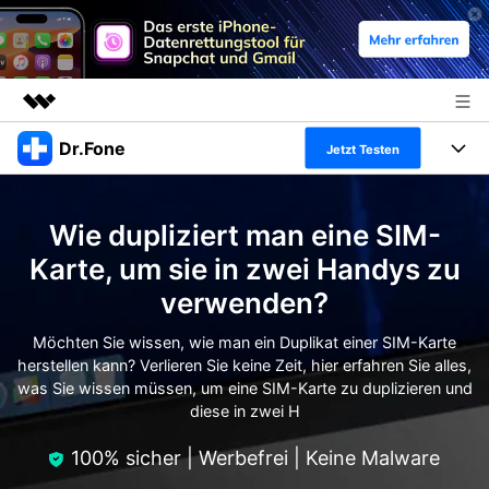
Dr.Fone
Top-Produkte
Jetzt Testen
KI-gestützte digitale Kreativität
Produkte
Business
Dienstprogramme
Wie dupliziert man eine SIM-
Überblick
Alles-in-einem-Toolkit
Lösungen
Über uns
Karte, um sie in zwei Handys zu
Lösungen
verwenden?
Weitere Tools und Apps
Entdecken Sie weitere Dr.Fone-Lösungen
Presseraum
Lernen und Unterstützung
Möchten Sie wissen, wie man ein Duplikat einer SIM-Karte
Full Toolkit anzeigen >
Ressourcen & Lernen
herstellen kann? Verlieren Sie keine Zeit, hier erfahren Sie alles,
Shop
Android 16 FRP-Umgehung
was Sie wissen müssen, um eine SIM-Karte zu duplizieren und
diese in zwei H
Hilfe und Unterstützung erhalten
Support
DOWNLOAD
Anmelden
100% sicher | Werbefrei | Keine Malware