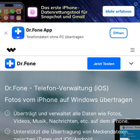
Dr.Fone App
Öffnen
Telefondaten ohne PC übertragen
Dr.Fone
Top-Produkte
Jetzt Testen
KI-gestützte digitale Kreativität
Produkte
Business
Dienstprogramme
Dr.Fone - Telefon-Verwaltung (iOS)
Überblick
Alles-in-einem-Toolkit
Lösungen
Über uns
Fotos vom iPhone auf Windows übertragen
Lösungen
Weitere Tools und Apps
Entdecken Sie weitere Dr.Fone-Lösungen
Presseraum
Lernen und Unterstützung
Überträgt und verwaltet alle Daten wie Fotos,
Videos, Musik, Nachrichten, etc. auf dem iPhone.
Full Toolkit anzeigen >
Ressourcen & Lernen
Shop
Android 16 FRP-Umgehung
Unterstützt die Übertragung von Mediendateien
zwischen iTunes und iOS/Android.
Hilfe und Unterstützung erhalten