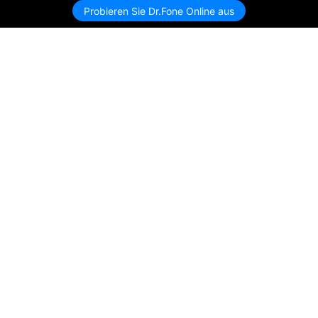
Probieren Sie Dr.Fone Online aus
Hero Produkte
Wondershare
KI entdecken
Hilfe-Center