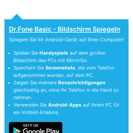
Dr.Fone Basic - Bildschirm Spiegeln
Spiegeln Sie Ihr Android-Gerät auf Ihren Computer!
Spielen Sie
Handyspiele
auf dem großen
Bildschirm des PCs mit MirrorGo.
Speichern Sie
Screenshots
, die vom Telefon
aufgenommen wurden, auf dem PC.
Zeigen Sie mehrere
Benachrichtigungen
gleichzeitig an, ohne Ihr Telefon in die Hand zu
nehmen.
Verwenden Sie
Android-Apps
auf Ihrem PC für
ein Vollbild-Erlebnis.