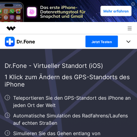
Dr.Fone
Top-Produkte
Jetzt Testen
KI-gestützte digitale Kreativität
Produkte
Business
Dienstprogramme
Dr.Fone - Virtueller Standort (iOS)
Überblick
Alles-in-einem-Toolkit
Lösungen
Über uns
1 Klick zum Ändern des GPS-Standorts des
Lösungen
iPhone
Weitere Tools und Apps
Entdecken Sie weitere Dr.Fone-Lösungen
Presseraum
Lernen und Unterstützung
Teleportieren Sie den GPS-Standort des iPhone an
Full Toolkit anzeigen >
Ressourcen & Lernen
Shop
Android 16 FRP-Umgehung
jeden Ort der Welt
Automatische Simulation des Radfahrens/Laufens
Hilfe und Unterstützung erhalten
Support
auf echten Straßen
DOWNLOAD
Anmelden
Simulieren Sie das Gehen entlang von