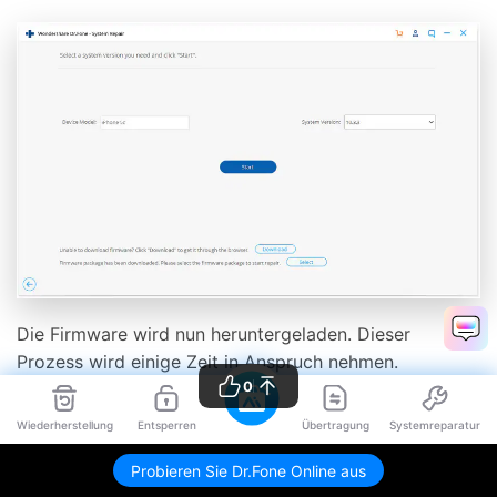
Die Firmware wird nun heruntergeladen. Dieser
Prozess wird einige Zeit in Anspruch nehmen.
0
Vergewissern Sie sich, dass Sie über eine stabile
Internetverbindung verfügen.
Wiederherstellung
Entsperren
Übertragung
Systemreparatur
Probieren Sie Dr.Fone Online aus