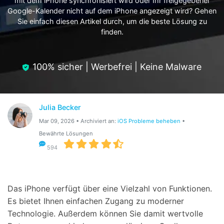
mit dem iPhone synchronisiert wird oder Ihr freigegebener
Hilfe und Unterstützung erhalten
Google-Kalender nicht auf dem iPhone angezeigt wird? Gehen
Support
DOWNLOAD
Anmelden
Sie einfach diesen Artikel durch, um die beste Lösung zu
finden.
Suchen
100% sicher | Werbefrei | Keine Malware
Julia Becker
Mar 09, 2026 • Archiviert an:
iOS Probleme beheben
•
Bewährte Lösungen
594
Das iPhone verfügt über eine Vielzahl von Funktionen.
Es bietet Ihnen einfachen Zugang zu moderner
Technologie. Außerdem können Sie damit wertvolle