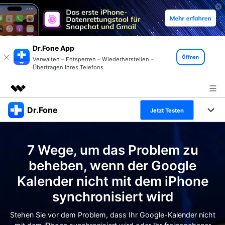
Dr.Fone App
Öffnen
Verwalten – Entsperren – Wiederherstellen –
Übertragen Ihres Telefons
Dr.Fone
Top-Produkte
Jetzt Testen
KI-gestützte digitale Kreativität
Produkte
Business
Dienstprogramme
7 Wege, um das Problem zu
Überblick
Alles-in-einem-Toolkit
Lösungen
Über uns
beheben, wenn der Google
Lösungen
Kalender nicht mit dem iPhone
Weitere Tools und Apps
Entdecken Sie weitere Dr.Fone-Lösungen
Presseraum
Lernen und Unterstützung
synchronisiert wird
Full Toolkit anzeigen >
Ressourcen & Lernen
Shop
Android 16 FRP-Umgehung
Stehen Sie vor dem Problem, dass Ihr Google-Kalender nicht