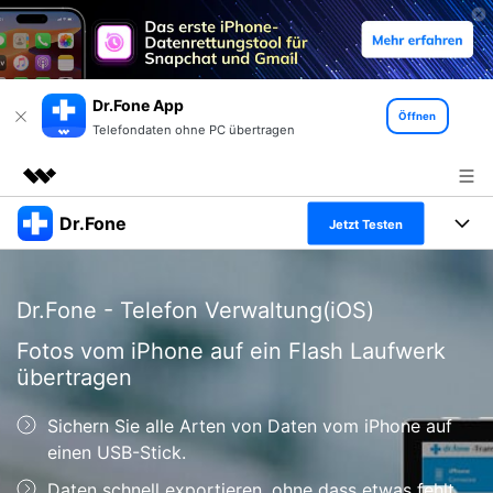
Dr.Fone App
Öffnen
Telefondaten ohne PC übertragen
Dr.Fone
Top-Produkte
Jetzt Testen
KI-gestützte digitale Kreativität
Produkte
Business
Dienstprogramme
Dr.Fone - Telefon Verwaltung(iOS)
Überblick
Alles-in-einem-Toolkit
Lösungen
Über uns
Fotos vom iPhone auf ein Flash Laufwerk
Lösungen
übertragen
Weitere Tools und Apps
Entdecken Sie weitere Dr.Fone-Lösungen
Presseraum
Lernen und Unterstützung
Sichern Sie alle Arten von Daten vom iPhone auf
Full Toolkit anzeigen >
Ressourcen & Lernen
Shop
Android 16 FRP-Umgehung
einen USB-Stick.
Daten schnell exportieren, ohne dass etwas fehlt.
Hilfe und Unterstützung erhalten