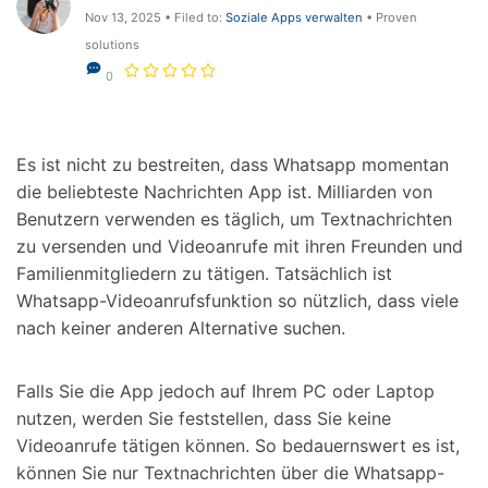
Support
Nov 13, 2025 • Filed to:
Soziale Apps verwalten
• Proven
DOWNLOAD
Anmelden
solutions
0
Suchen
Es ist nicht zu bestreiten, dass Whatsapp momentan
die beliebteste Nachrichten App ist. Milliarden von
Benutzern verwenden es täglich, um Textnachrichten
zu versenden und Videoanrufe mit ihren Freunden und
Familienmitgliedern zu tätigen. Tatsächlich ist
Whatsapp-Videoanrufsfunktion so nützlich, dass viele
nach keiner anderen Alternative suchen.
Falls Sie die App jedoch auf Ihrem PC oder Laptop
nutzen, werden Sie feststellen, dass Sie keine
Videoanrufe tätigen können. So bedauernswert es ist,
können Sie nur Textnachrichten über die Whatsapp-