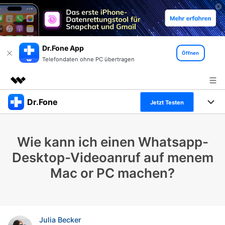
Dr.Fone App
Öffnen
Telefondaten ohne PC übertragen
Dr.Fone
Top-Produkte
Jetzt Testen
KI-gestützte digitale Kreativität
Produkte
Business
Dienstprogramme
Wie kann ich einen Whatsapp-
Überblick
Alles-in-einem-Toolkit
Lösungen
Über uns
Desktop-Videoanruf auf menem
Lösungen
Mac or PC machen?
Weitere Tools und Apps
Entdecken Sie weitere Dr.Fone-Lösungen
Presseraum
Lernen und Unterstützung
Full Toolkit anzeigen >
Ressourcen & Lernen
Shop
Android 16 FRP-Umgehung
Julia Becker
Hilfe und Unterstützung erhalten