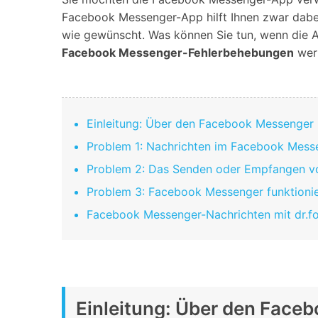
Geschäfts- und Produktivitätstools
Expertentipps und aktuelle
WhatsApp Business-Übertragung
Facebook Messenger-App hilft Ihnen zwar dabei,
Neuigkeiten rund um
Mobiltelefone.
WhatsApp-Marketinglösungen
wie gewünscht. Was können Sie tun, wenn die Ap
GB WhatsApp-Übertragung & -Sicherung
Facebook Messenger-Fehlerbehebungen
werf
PDF-Passwort-Entsperrer
Systemre
Leitfaden zum Weiterverkauf alter Smartphones
Android-Sy
iOS-System
Einleitung: Über den Facebook Messenger
Problem 1: Nachrichten im Facebook Mess
Jetzt online starten
Problem 2: Das Senden oder Empfangen von
Jetzt online starten
Problem 3: Facebook Messenger funktionie
Jetzt online starten
Facebook Messenger-Nachrichten mit dr.fo
Einleitung: Über den Face