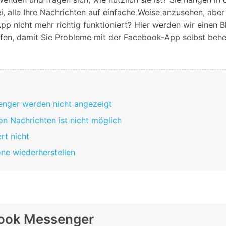
Alle Produkte ansehen
Entsperrtools abschneidet.
 alle Ihre Nachrichten auf einfache Weise anzusehen, aber 
p nicht mehr richtig funktioniert? Hier werden wir einen 
Entdecken Sie die kostenlosen Funktionen
en, damit Sie Probleme mit der Facebook-App selbst beh
Entdecken Sie kostenlose Funktionen und Tipps zur
Datenlöscher
T
paratur
Ersteinrichtung.
stemreparatur
Telefondatenlöscher
T
Ü
reparatur
enger werden nicht angezeigt
 Nachrichten ist nicht möglich
rt nicht
ne wiederherstellen
book Messenger