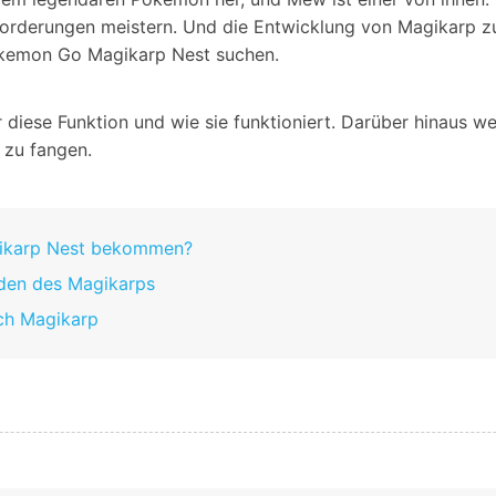
Alle Produkte ansehen
Entsperrtools abschneidet.
forderungen meistern. Und die Entwicklung von Magikarp zu
okemon Go Magikarp Nest suchen.
Entdecken Sie die kostenlosen Funktionen
Entdecken Sie kostenlose Funktionen und Tipps zur
Datenlöscher
T
paratur
Ersteinrichtung.
r diese Funktion und wie sie funktioniert. Darüber hinaus 
stemreparatur
Telefondatenlöscher
T
 zu fangen.
Ü
reparatur
gikarp Nest bekommen?
den des Magikarps
ch Magikarp