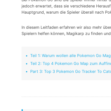
Geschäfts- und Produktivitätstools
Expertentipps und aktuelle
WhatsApp Business-Übertragung
jedoch erwartet, dass sie verschiedene Heraus
Neuigkeiten rund um
Mobiltelefone.
WhatsApp-Marketinglösungen
Hauptgrund, warum die Spieler überall nach P
GB WhatsApp-Übertragung & -Sicherung
PDF-Passwort-Entsperrer
Systemre
Leitfaden zum Weiterverkauf alter Smartphones
In diesem Leitfaden erfahren wir also mehr übe
Android-Sy
Spielern helfen können, Magikarp zu finden und
iOS-System
Jetzt online starten
Teil 1: Warum wollen alle Pokemon Go Ma
Jetzt online starten
Teil 2: Top 4 Pokemon Go Map zum Auffin
Jetzt online starten
Part 3: Top 3 Pokemon Go Tracker To Cat