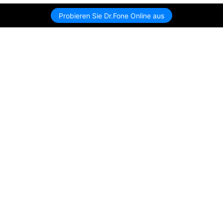
Probieren Sie Dr.Fone Online aus
Hero Produkte
Wondershare
KI entdecken
Hilfe-Center