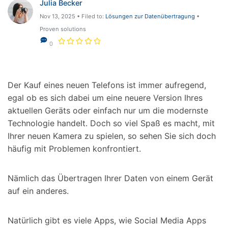
Julia Becker
Hilfe und Unterstützung erhalten
Support
Nov 13, 2025 • Filed to:
Lösungen zur Datenübertragung
•
DOWNLOAD
Anmelden
Proven solutions
0
Suchen
Der Kauf eines neuen Telefons ist immer aufregend,
egal ob es sich dabei um eine neuere Version Ihres
aktuellen Geräts oder einfach nur um die modernste
Technologie handelt. Doch so viel Spaß es macht, mit
Ihrer neuen Kamera zu spielen, so sehen Sie sich doch
häufig mit Problemen konfrontiert.
Nämlich das Übertragen Ihrer Daten von einem Gerät
auf ein anderes.
Natürlich gibt es viele Apps, wie Social Media Apps