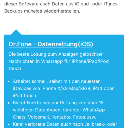
dieser Software auch Daten aus iCloud- oder iTunes-
Backups mühelos wiederherstellen.
Dr.Fone - Datenrettung(iOS)
Die beste Lösung zum Anzeigen gelöschter
Nachrichten in Whatsapp für iPhone/iPad/iPod
touch
Arbeitet schnell, selbst mit den neuesten
iDevices wie iPhone X/XS Max/XR/8, iPad oder
iPad touch.
Bietet Funktionen zur Rettung von über 15
wichtigen Datentypen, darunter WhatsApp-
Chats, Voicemail, Kontakte, Fotos usw.
Kann verlorene Daten auch nach Jailbreak- oder