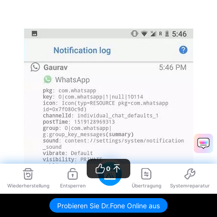
0
Wiederherstellung
Entsperren
Übertragung
Systemreparatur
Probieren Sie Dr.Fone Online aus