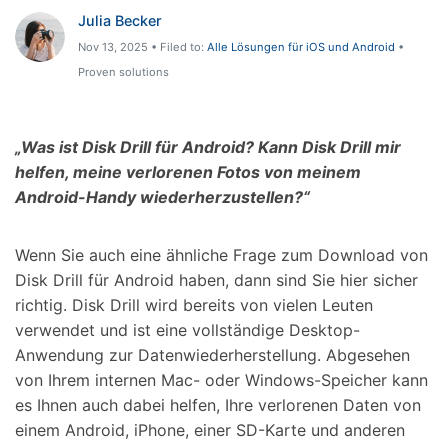
Support
DOWNLOAD
Anmelden
Julia Becker
Nov 13, 2025 • Filed to:
Alle Lösungen für iOS und Android
•
Proven solutions
Suchen
„Was ist Disk Drill für Android? Kann Disk Drill mir
helfen, meine verlorenen Fotos von meinem
Android-Handy wiederherzustellen?“
Wenn Sie auch eine ähnliche Frage zum Download von
Disk Drill für Android haben, dann sind Sie hier sicher
richtig. Disk Drill wird bereits von vielen Leuten
verwendet und ist eine vollständige Desktop-
Anwendung zur Datenwiederherstellung. Abgesehen
von Ihrem internen Mac- oder Windows-Speicher kann
es Ihnen auch dabei helfen, Ihre verlorenen Daten von
einem Android, iPhone, einer SD-Karte und anderen