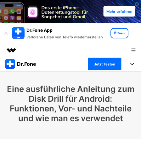
Dr.Fone App
Öffnen
Verlorene Daten von Telefo wiederherstellen
Dr.Fone
Top-Produkte
Jetzt Testen
KI-gestützte digitale Kreativität
Produkte
Business
Dienstprogramme
Eine ausführliche Anleitung zum
Überblick
Alles-in-einem-Toolkit
Lösungen
Über uns
Disk Drill für Android:
Lösungen
Funktionen, Vor- und Nachteile
Weitere Tools und Apps
Entdecken Sie weitere Dr.Fone-Lösungen
Presseraum
Lernen und Unterstützung
und wie man es verwendet
Full Toolkit anzeigen >
Ressourcen & Lernen
Shop
Android 16 FRP-Umgehung
Hilfe und Unterstützung erhalten