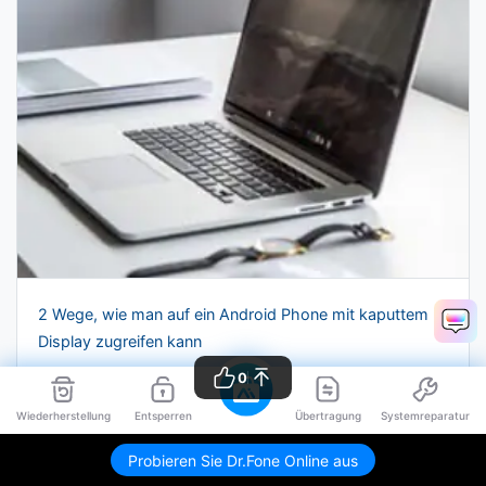
2 Wege, wie man auf ein Android Phone mit kaputtem
Display zugreifen kann
0
Wiederherstellung
Entsperren
Übertragung
Systemreparatur
Probieren Sie Dr.Fone Online aus