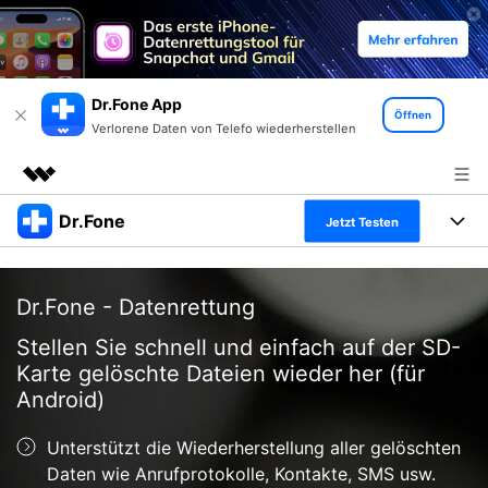
Dr.Fone App
Öffnen
Verlorene Daten von Telefo wiederherstellen
Dr.Fone
Top-Produkte
Jetzt Testen
KI-gestützte digitale Kreativität
Produkte
Business
Dienstprogramme
Dr.Fone - Datenrettung
Überblick
Alles-in-einem-Toolkit
Lösungen
Über uns
Stellen Sie schnell und einfach auf der SD-
Lösungen
Karte gelöschte Dateien wieder her (für
Weitere Tools und Apps
Entdecken Sie weitere Dr.Fone-Lösungen
Presseraum
Lernen und Unterstützung
Android)
Full Toolkit anzeigen >
Ressourcen & Lernen
Shop
Android 16 FRP-Umgehung
Unterstützt die Wiederherstellung aller gelöschten
Daten wie Anrufprotokolle, Kontakte, SMS usw.
Hilfe und Unterstützung erhalten