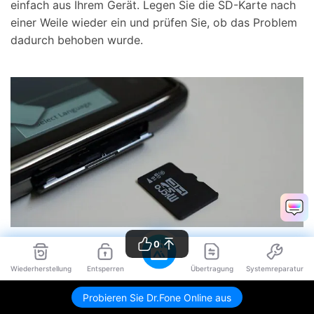
einfach aus Ihrem Gerät. Legen Sie die SD-Karte nach
einer Weile wieder ein und prüfen Sie, ob das Problem
dadurch behoben wurde.
0
4.2 Die SD-Karte Ihres Android Handys
Wiederherstellung
Entsperren
Übertragung
Systemreparatur
ist beschädigt
Probieren Sie Dr.Fone Online aus