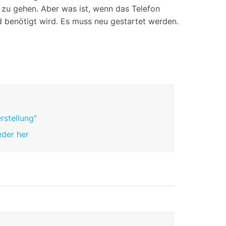
iOS-
Bildung & Studierende
r zu gehen. Aber was ist, wenn das Telefon
Bildschirmspiegelung
nd benötigt wird. Es muss neu gestartet werden.
Rabatte und akademische Lizenzen
Kontaktieren Sie uns
elefonübertragung
Virtueller Standort
Wir helfen Ihnen gerne bei technischen Fragen oder
elefon-zu-Telefon-
GPS-
Fragen zu Ihrem Konto.
bertragung
Standortwechsler
rstellung"
eder her