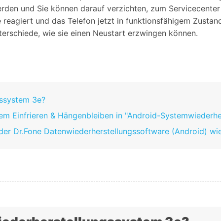
Alle Produkte ansehen
uwerden und Sie können darauf verzichten, zum Servicecente
Entsperrtools abschneidet.
le reagiert und das Telefon jetzt in funktionsfähigem Zusta
Entdecken Sie die kostenlosen Funktionen
terschiede, wie sie einen Neustart erzwingen können.
Entdecken Sie kostenlose Funktionen und Tipps zur
Datenlöscher
T
paratur
Ersteinrichtung.
stemreparatur
Telefondatenlöscher
T
Ü
reparatur
gssystem 3e?
em Einfrieren & Hängenbleiben in "Android-Systemwiederhe
it der Dr.Fone Datenwiederherstellungssoftware (Android) wi