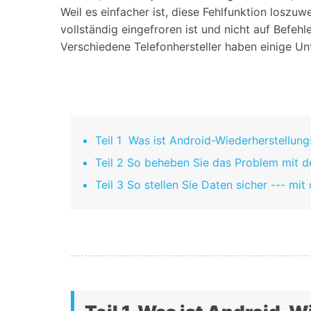
Geschäfts- und Produktivitätstools
Expertentipps und aktuelle
Weil es einfacher ist, diese Fehlfunktion losz
WhatsApp Business-Übertragung
Neuigkeiten rund um
vollständig eingefroren ist und nicht auf Befeh
Mobiltelefone.
WhatsApp-Marketinglösungen
GB WhatsApp-Übertragung & -Sicherung
Verschiedene Telefonhersteller haben einige Un
PDF-Passwort-Entsperrer
Systemre
Leitfaden zum Weiterverkauf alter Smartphones
Android-Sy
iOS-System
Teil 1 Was ist Android-Wiederherstellun
Jetzt online starten
Teil 2 So beheben Sie das Problem mit d
Jetzt online starten
Teil 3 So stellen Sie Daten sicher --- m
Jetzt online starten