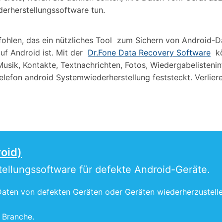
erherstellungssoftware tun.
fohlen, das ein nützliches Tool zum Sichern von Android
f Android ist. Mit der
Dr.Fone Data Recovery Software
kö
usik, Kontakte, Textnachrichten, Fotos, Wiedergabelisteni
Telefon android Systemwiederherstellung feststeckt. Verlie
roid)
ellungssoftware für defekte Android-Geräte.
ten von defekten Geräten oder Geräten wiederherzustelle
 Branche.