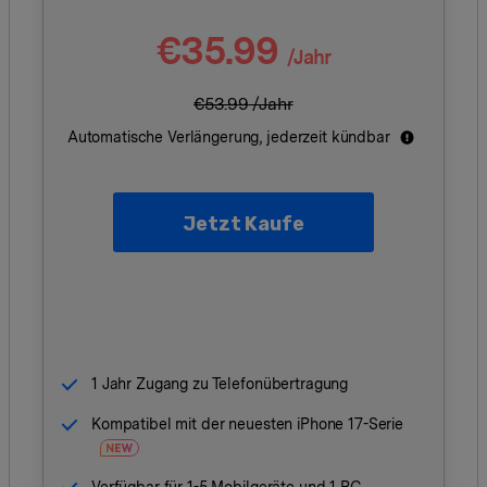
Alle Produkte ansehen
Entsperrtools abschneidet.
€35.99
/Jahr
Entdecken Sie die kostenlosen Funktionen
Entdecken Sie kostenlose Funktionen und Tipps zur
Datenlöscher
T
paratur
€53.99
/Jahr
Ersteinrichtung.
stemreparatur
Telefondatenlöscher
T
Automatische Verlängerung, jederzeit kündbar
Ü
reparatur
Jetzt Kaufe
1 Jahr Zugang zu Telefonübertragung
Kompatibel mit der neuesten iPhone 17-Serie