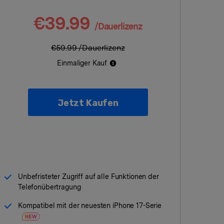
iOS-
Bildung & Studierende
Bildschirmspiegelung
€39.99
Rabatte und akademische Lizenzen
/Dauerlizenz
Kontaktieren Sie uns
elefonübertragung
Virtueller Standort
€59.99
/Dauerlizenz
Wir helfen Ihnen gerne bei technischen Fragen oder
elefon-zu-Telefon-
GPS-
Einmaliger Kauf
Fragen zu Ihrem Konto.
bertragung
Standortwechsler
Jetzt Kaufen
Unbefristeter Zugriff auf alle Funktionen der
Telefonübertragung
Kompatibel mit der neuesten iPhone 17-Serie