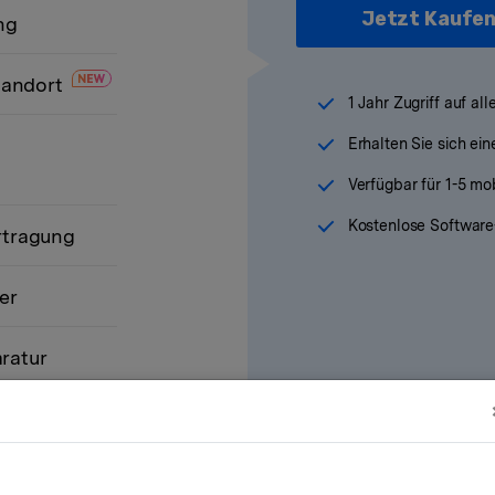
Jetzt Kaufe
ng
Standort
1 Jahr Zugriff auf al
Erhalten Sie sich ein
Verfügbar für 1-5 m
Kostenlose Software
rtragung
er
ratur
Hinweis: Je nach Wohnsitz kann eine Mehrwertsteuer anfallen.