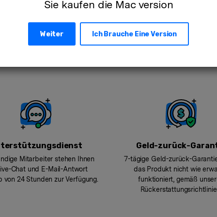
Sie kaufen die
Mac
version
d, Student oder Lehrer? Sehen Sie sich jetzt unsere
Business-Pläne
od
Weiter
Ich Brauche Eine
Version
:
terstützungsdienst
Geld-zurück-Garan
dige Mitarbeiter stehen Ihnen
7-tägige Geld-zurück-Garanti
Live-Chat und E-Mail-Antwort
das Produkt nicht wie erwa
b von 24 Stunden zur Verfügung.
funktioniert, gemäß unse
Rückerstattungsrichtlinie