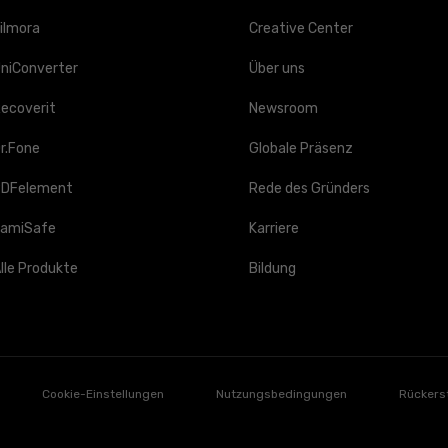
ilmora
Creative Center
niConverter
Über uns
ecoverit
Newsroom
r.Fone
Globale Präsenz
PDFelement
Rede des Gründers
amiSafe
Karriere
lle Produkte
Bildung
Cookie-Einstellungen
Nutzungsbedingungen
Rückers