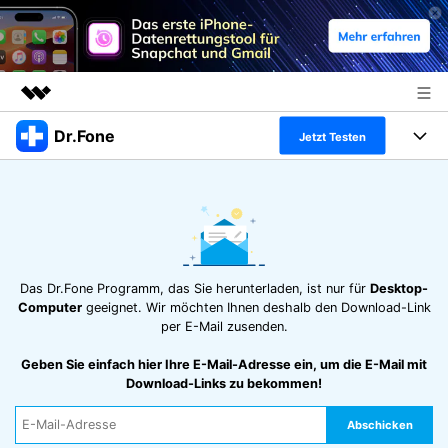
Dr.Fone
Top-Produkte
Jetzt Testen
KI-gestützte digitale Kreativität
Produkte
Business
Dienstprogramme
Überblick
Alles-in-einem-Toolkit
Lösungen
Über uns
Lösungen
Weitere Tools und Apps
Entdecken Sie weitere Dr.Fone-Lösungen
Presseraum
Lernen und Unterstützung
Das Dr.Fone Programm, das Sie herunterladen, ist nur für
Desktop-
Computer
geeignet. Wir möchten Ihnen deshalb den Download-Link
Full Toolkit anzeigen >
per E-Mail zusenden.
Ressourcen & Lernen
Shop
Android 16 FRP-Umgehung
Geben Sie einfach hier Ihre E-Mail-Adresse ein, um die E-Mail mit
Hilfe und Unterstützung erhalten
Download-Links zu bekommen!
Support
DOWNLOAD
Anmelden
Abschicken