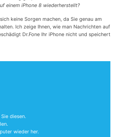
iOS-
Bildung & Studierende
uf einem iPhone 8 wiederherstellt?
Bildschirmspiegelung
Rabatte und akademische Lizenzen
n sich keine Sorgen machen, da Sie genau am
Kontaktieren Sie uns
alten. Ich zeige Ihnen, wie man Nachrichten auf
elefonübertragung
Virtueller Standort
Wir helfen Ihnen gerne bei technischen Fragen oder
chädigt Dr.Fone Ihr iPhone nicht und speichert
elefon-zu-Telefon-
GPS-
Fragen zu Ihrem Konto.
bertragung
Standortwechsler
Sie diesen.
len.
puter wieder her.