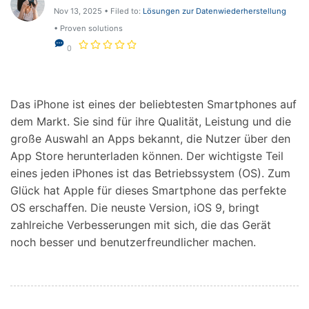
Support
Nov 13, 2025 • Filed to:
Lösungen zur Datenwiederherstellung
DOWNLOAD
Anmelden
• Proven solutions
0
Suchen
Das iPhone ist eines der beliebtesten Smartphones auf
dem Markt. Sie sind für ihre Qualität, Leistung und die
große Auswahl an Apps bekannt, die Nutzer über den
App Store herunterladen können. Der wichtigste Teil
eines jeden iPhones ist das Betriebssystem (OS). Zum
Glück hat Apple für dieses Smartphone das perfekte
OS erschaffen. Die neuste Version, iOS 9, bringt
zahlreiche Verbesserungen mit sich, die das Gerät
noch besser und benutzerfreundlicher machen.