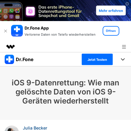
Dr.Fone App
Öffnen
Verlorene Daten von Telefo wiederherstellen
Dr.Fone
Top-Produkte
Jetzt Testen
KI-gestützte digitale Kreativität
Produkte
Business
Dienstprogramme
iOS 9-Datenrettung: Wie man
Überblick
Alles-in-einem-Toolkit
Lösungen
Über uns
gelöschte Daten von iOS 9-
Lösungen
Geräten wiederherstellt
Weitere Tools und Apps
Entdecken Sie weitere Dr.Fone-Lösungen
Presseraum
Lernen und Unterstützung
Full Toolkit anzeigen >
Ressourcen & Lernen
Shop
Android 16 FRP-Umgehung
Julia Becker
Hilfe und Unterstützung erhalten