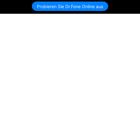
Probieren Sie Dr.Fone Online aus
Hero Produkte
Wondershare
KI entdecken
Hilfe-Center