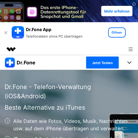
Dr.Fone App
Öffnen
Telefondaten ohne PC übertragen
Dr.Fone
Top-Produkte
Jetzt Testen
KI-gestützte digitale Kreativität
Produkte
Business
Dienstprogramme
Dr.Fone - Telefon-Verwaltung
Überblick
Alles-in-einem-Toolkit
Lösungen
Über uns
(iOS&Android)
Lösungen
Weitere Tools und Apps
Beste Alternative zu iTunes
Entdecken Sie weitere Dr.Fone-Lösungen
Presseraum
Lernen und Unterstützung
Alle Daten wie Fotos, Videos, Musik, Nachrichten
Full Toolkit anzeigen >
Ressourcen & Lernen
Shop
Android 16 FRP-Umgehung
usw. auf dem iPhone übertragen und verwalten.
Hilfe und Unterstützung erhalten