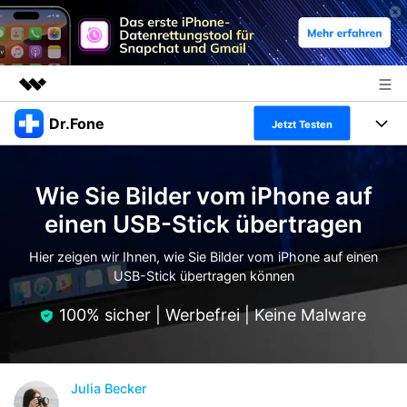
Dr.Fone
Top-Produkte
Jetzt Testen
KI-gestützte digitale Kreativität
Produkte
Business
Dienstprogramme
Wie Sie Bilder vom iPhone auf
Überblick
Alles-in-einem-Toolkit
Lösungen
Über uns
einen USB-Stick übertragen
Lösungen
Weitere Tools und Apps
Entdecken Sie weitere Dr.Fone-Lösungen
Hier zeigen wir Ihnen, wie Sie Bilder vom iPhone auf einen
Presseraum
Lernen und Unterstützung
USB-Stick übertragen können
Full Toolkit anzeigen >
Ressourcen & Lernen
Shop
Android 16 FRP-Umgehung
100% sicher | Werbefrei | Keine Malware
Hilfe und Unterstützung erhalten
Support
DOWNLOAD
Anmelden
Julia Becker