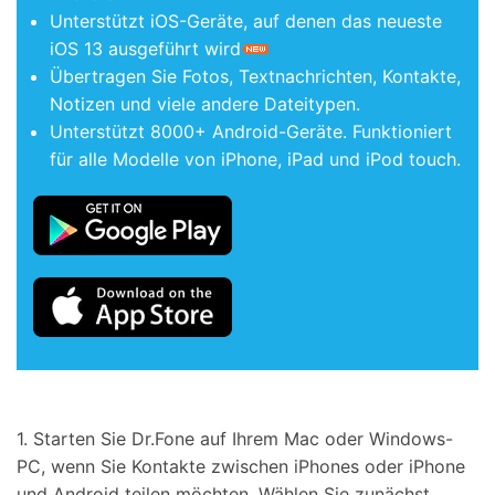
Unterstützt iOS-Geräte, auf denen das neueste
iOS 13 ausgeführt wird
Übertragen Sie Fotos, Textnachrichten, Kontakte,
Notizen und viele andere Dateitypen.
Unterstützt 8000+ Android-Geräte. Funktioniert
für alle Modelle von iPhone, iPad und iPod touch.
1. Starten Sie Dr.Fone auf Ihrem Mac oder Windows-
PC, wenn Sie Kontakte zwischen iPhones oder iPhone
und Android teilen möchten. Wählen Sie zunächst