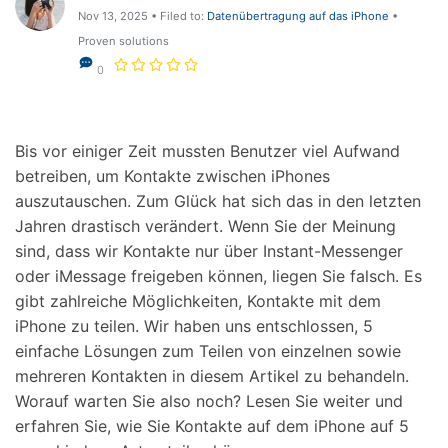
Support
Nov 13, 2025 • Filed to:
Datenübertragung auf das iPhone
•
DOWNLOAD
Anmelden
Proven solutions
0
Suchen
Bis vor einiger Zeit mussten Benutzer viel Aufwand
betreiben, um Kontakte zwischen iPhones
auszutauschen. Zum Glück hat sich das in den letzten
Jahren drastisch verändert. Wenn Sie der Meinung
sind, dass wir Kontakte nur über Instant-Messenger
oder iMessage freigeben können, liegen Sie falsch. Es
gibt zahlreiche Möglichkeiten, Kontakte mit dem
iPhone zu teilen. Wir haben uns entschlossen, 5
einfache Lösungen zum Teilen von einzelnen sowie
mehreren Kontakten in diesem Artikel zu behandeln.
Worauf warten Sie also noch? Lesen Sie weiter und
erfahren Sie, wie Sie Kontakte auf dem iPhone auf 5