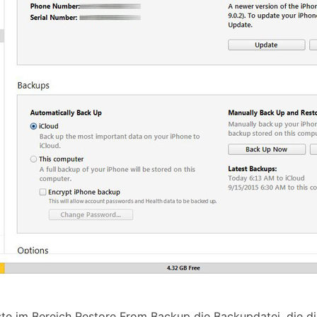
e im Bereich Restore From Backup die Backupdatei, die die