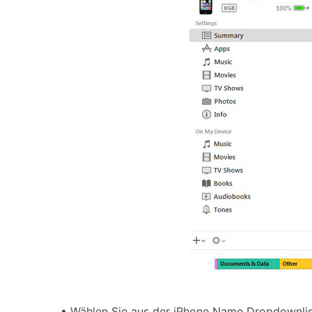
• Wählen Sie aus der iPhone Name Dropdownlist