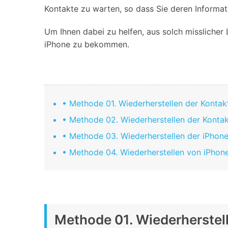
Geschäfts- und Produktivitätstools
Expertentipps und aktuelle
Kontakte zu warten, so dass Sie deren Informa
WhatsApp Business-Übertragung
Neuigkeiten rund um
Mobiltelefone.
WhatsApp-Marketinglösungen
Um Ihnen dabei zu helfen, aus solch misslicher
GB WhatsApp-Übertragung & -Sicherung
PDF-Passwort-Entsperrer
iPhone zu bekommen.
Systemre
Leitfaden zum Weiterverkauf alter Smartphones
Android-Sy
iOS-System
• Methode 01. Wiederherstellen der Kontak
Jetzt online starten
• Methode 02. Wiederherstellen der Konta
Jetzt online starten
• Methode 03. Wiederherstellen der iPhon
Jetzt online starten
• Methode 04. Wiederherstellen von iPhon
Methode 01. Wiederherstel