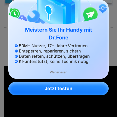
Meistern Sie Ihr Handy mit
Dr.Fone
Video zur Wiederherstellung von
50M+ Nutzer, 17+ Jahre Vertrauen
iPhone-Kontakten aus einem iTunes-
Entsperren, reparieren, sichern
Daten retten, schützen, übertragen
Backup
KI-unterstützt, keine Technik nötig
Weiterlesen
Jetzt testen