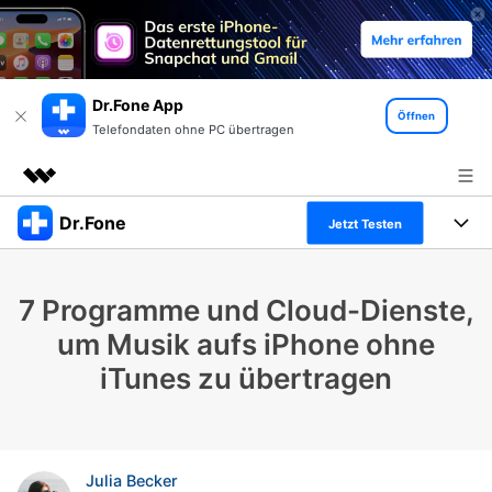
Dr.Fone App
Öffnen
Telefondaten ohne PC übertragen
Dr.Fone
Top-Produkte
Jetzt Testen
KI-gestützte digitale Kreativität
Produkte
Business
Dienstprogramme
7 Programme und Cloud-Dienste,
Überblick
Alles-in-einem-Toolkit
Lösungen
Über uns
um Musik aufs iPhone ohne
Lösungen
iTunes zu übertragen
Weitere Tools und Apps
Entdecken Sie weitere Dr.Fone-Lösungen
Presseraum
Lernen und Unterstützung
Full Toolkit anzeigen >
Ressourcen & Lernen
Shop
Android 16 FRP-Umgehung
Julia Becker
Hilfe und Unterstützung erhalten